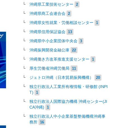
沖縄県工業技術センター
2
沖縄県商工会連合会
2
沖縄県女性就業・労働相談センター
1
沖縄県信用保証協会
13
グ
沖縄県中小企業団体中央会
3
沖縄振興開発金融公庫
22
沖縄働き方改革推進支援センター
1
厚生労働省沖縄労働局
11
ジェトロ沖縄（日本貿易振興機構）
20
独立行政法人工業所有権情報・研修館 (INPI
T)
1
独立行政法人国際協力機構 沖縄センター(JI
CA沖縄)
1
独立行政法人中小企業基盤整備機構沖縄事
務所
16