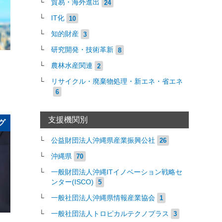
貿易・海外進出
24
IT化
10
知的財産
3
研究開発・技術革新
8
農林水産関連
2
リサイクル・廃棄物処理・新エネ・省エネ
6
支援機関別
グ
公益財団法人沖縄県産業振興公社
26
沖縄県
70
一般財団法人沖縄ITイノベーション戦略セ
ンター(ISCO)
5
一般社団法人沖縄県情報産業協会
1
一般社団法人トロピカルテクノプラス
3