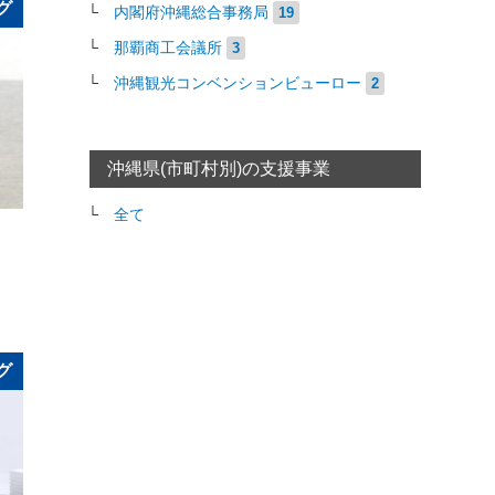
グ
内閣府沖縄総合事務局
19
那覇商工会議所
3
沖縄観光コンベンションビューロー
2
沖縄県(市町村別)の支援事業
全て
グ