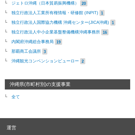
ジェトロ沖縄（日本貿易振興機構）
20
独立行政法人工業所有権情報・研修館 (INPIT)
1
独立行政法人国際協力機構 沖縄センター(JICA沖縄)
1
独立行政法人中小企業基盤整備機構沖縄事務所
16
内閣府沖縄総合事務局
19
那覇商工会議所
3
沖縄観光コンベンションビューロー
2
沖縄県(市町村別)の支援事業
全て
運営