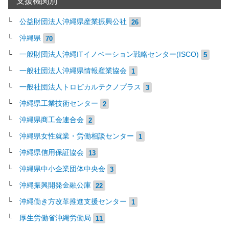
支援機関別
公益財団法人沖縄県産業振興公社
26
沖縄県
70
一般財団法人沖縄ITイノベーション戦略センター(ISCO)
5
一般社団法人沖縄県情報産業協会
1
一般社団法人トロピカルテクノプラス
3
沖縄県工業技術センター
2
沖縄県商工会連合会
2
沖縄県女性就業・労働相談センター
1
沖縄県信用保証協会
13
沖縄県中小企業団体中央会
3
沖縄振興開発金融公庫
22
沖縄働き方改革推進支援センター
1
厚生労働省沖縄労働局
11