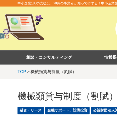
中小企業100の支援は、沖縄の事業者が知って得する！中小企業
相談・コンサルティング
情報提
TOP
> 機械類貸与制度（割賦）
機械類貸与制度（割賦
融資・リース
金融サポート、設備投資
公益財団法人