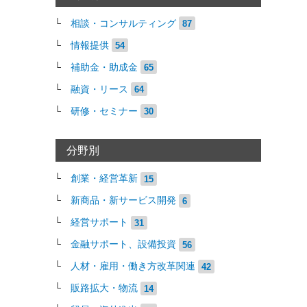
相談・コンサルティング
87
情報提供
54
補助金・助成金
65
融資・リース
64
研修・セミナー
30
分野別
創業・経営革新
15
新商品・新サービス開発
6
経営サポート
31
金融サポート、設備投資
56
人材・雇用・働き方改革関連
42
販路拡大・物流
14