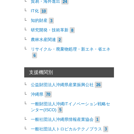
貿易・海外進出
24
IT化
10
知的財産
3
研究開発・技術革新
8
農林水産関連
2
リサイクル・廃棄物処理・新エネ・省エネ
6
支援機関別
公益財団法人沖縄県産業振興公社
26
沖縄県
70
一般財団法人沖縄ITイノベーション戦略セ
ンター(ISCO)
5
一般社団法人沖縄県情報産業協会
1
一般社団法人トロピカルテクノプラス
3