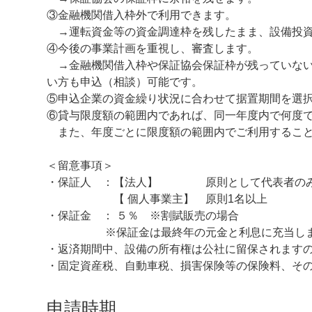
③金融機関借入枠外で利用できます。
→運転資金等の資金調達枠を残したまま、設備投資
④今後の事業計画を重視し、審査します。
→金融機関借入枠や保証協会保証枠が残っていない
い方も申込（相談）可能です。
⑤申込企業の資金繰り状況に合わせて据置期間を選
⑥貸与限度額の範囲内であれば、同一年度内で何度
また、年度ごとに限度額の範囲内でご利用すること
＜留意事項＞
・保証人 ：【法人】 原則として代表者の
【 個人事業主】 原則1名以上
・保証金 ： ５％ ※割賦販売の場合
※保証金は最終年の元金と利息に充当しま
・返済期間中、設備の所有権は公社に留保されます
・固定資産税、自動車税、損害保険等の保険料、そ
申請時期