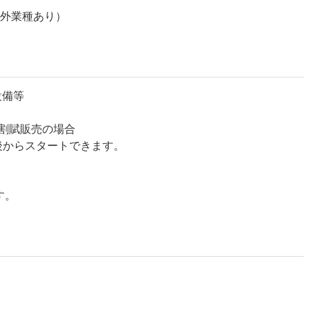
象外業種あり）
設備等
※割賦販売の場合
らスタートできます。
す。
。