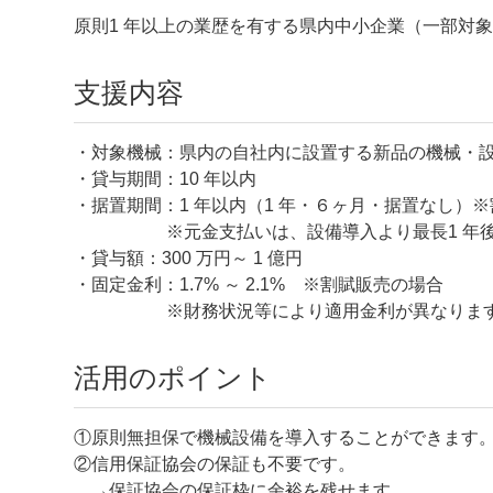
原則1 年以上の業歴を有する県内中小企業（一部対
支援内容
・対象機械：県内の自社内に設置する新品の機械・
・貸与期間：10 年以内
・据置期間：1 年以内（1 年・６ヶ月・据置なし）
※元金支払いは、設備導入より最長1 年後か
・貸与額：300 万円～ 1 億円
・固定金利：1.7% ～ 2.1% ※割賦販売の場合
※財務状況等により適用金利が異なりま
活用のポイント
①原則無担保で機械設備を導入することができます
②信用保証協会の保証も不要です。
→保証協会の保証枠に余裕を残せます。