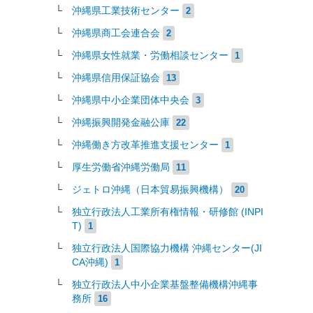
沖縄県工業技術センター
2
沖縄県商工会連合会
2
沖縄県女性就業・労働相談センター
1
沖縄県信用保証協会
13
沖縄県中小企業団体中央会
3
沖縄振興開発金融公庫
22
沖縄働き方改革推進支援センター
1
厚生労働省沖縄労働局
11
ジェトロ沖縄（日本貿易振興機構）
20
独立行政法人工業所有権情報・研修館 (INPI
T)
1
独立行政法人国際協力機構 沖縄センター(JI
CA沖縄)
1
独立行政法人中小企業基盤整備機構沖縄事
務所
16