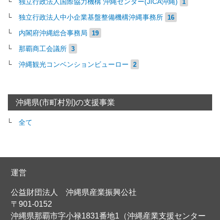
独立行政法人国際協力機構 沖縄センター(JICA沖縄)
1
独立行政法人中小企業基盤整備機構沖縄事務所
16
内閣府沖縄総合事務局
19
那覇商工会議所
3
沖縄観光コンベンションビューロー
2
沖縄県(市町村別)の支援事業
全て
運営
公益財団法人 沖縄県産業振興公社
〒901-0152
沖縄県那覇市字小禄1831番地1（沖縄産業支援センター