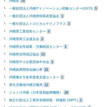
沖縄県
70
一般財団法人沖縄ITイノベーション戦略センター(ISCO)
5
一般社団法人沖縄県情報産業協会
1
一般社団法人トロピカルテクノプラス
3
沖縄県工業技術センター
2
沖縄県商工会連合会
2
沖縄県女性就業・労働相談センター
1
沖縄県信用保証協会
13
沖縄県中小企業団体中央会
3
沖縄振興開発金融公庫
22
沖縄働き方改革推進支援センター
1
厚生労働省沖縄労働局
11
ジェトロ沖縄（日本貿易振興機構）
20
独立行政法人工業所有権情報・研修館 (INPIT)
1