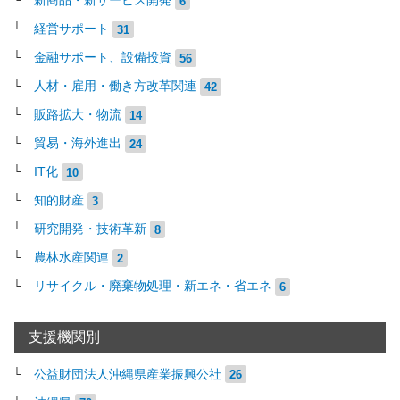
新商品・新サービス開発
6
経営サポート
31
金融サポート、設備投資
56
人材・雇用・働き方改革関連
42
販路拡大・物流
14
貿易・海外進出
24
IT化
10
知的財産
3
研究開発・技術革新
8
農林水産関連
2
リサイクル・廃棄物処理・新エネ・省エネ
6
支援機関別
公益財団法人沖縄県産業振興公社
26