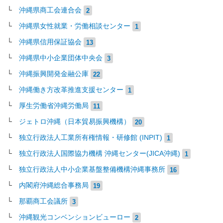
沖縄県商工会連合会
2
沖縄県女性就業・労働相談センター
1
沖縄県信用保証協会
13
沖縄県中小企業団体中央会
3
沖縄振興開発金融公庫
22
沖縄働き方改革推進支援センター
1
厚生労働省沖縄労働局
11
ジェトロ沖縄（日本貿易振興機構）
20
独立行政法人工業所有権情報・研修館 (INPIT)
1
独立行政法人国際協力機構 沖縄センター(JICA沖縄)
1
独立行政法人中小企業基盤整備機構沖縄事務所
16
内閣府沖縄総合事務局
19
那覇商工会議所
3
沖縄観光コンベンションビューロー
2