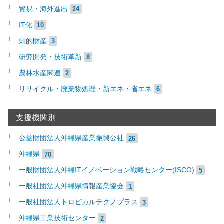
貿易・海外進出
24
IT化
10
知的財産
3
研究開発・技術革新
8
農林水産関連
2
リサイクル・廃棄物処理・新エネ・省エネ
6
支援機関別
公益財団法人沖縄県産業振興公社
26
沖縄県
70
一般財団法人沖縄ITイノベーション戦略センター(ISCO)
5
一般社団法人沖縄県情報産業協会
1
一般社団法人トロピカルテクノプラス
3
沖縄県工業技術センター
2