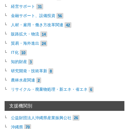
経営サポート
31
金融サポート、設備投資
56
人材・雇用・働き方改革関連
42
販路拡大・物流
14
貿易・海外進出
24
IT化
10
知的財産
3
研究開発・技術革新
8
農林水産関連
2
リサイクル・廃棄物処理・新エネ・省エネ
6
支援機関別
公益財団法人沖縄県産業振興公社
26
沖縄県
70