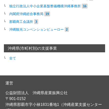
独立行政法人中小企業基盤整備機構沖縄事務所
16
内閣府沖縄総合事務局
19
那覇商工会議所
3
沖縄観光コンベンションビューロー
2
沖縄県(市町村別)の支援事業
全て
運営
公益財団法人 沖縄県産業振興公社
〒901-0152
沖縄県那覇市字小禄1831番地1（沖縄産業支援センター