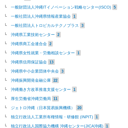
一般財団法人沖縄ITイノベーション戦略センター(ISCO)
5
一般社団法人沖縄県情報産業協会
1
一般社団法人トロピカルテクノプラス
3
沖縄県工業技術センター
2
沖縄県商工会連合会
2
沖縄県女性就業・労働相談センター
1
沖縄県信用保証協会
13
沖縄県中小企業団体中央会
3
沖縄振興開発金融公庫
22
沖縄働き方改革推進支援センター
1
厚生労働省沖縄労働局
11
ジェトロ沖縄（日本貿易振興機構）
20
独立行政法人工業所有権情報・研修館 (INPIT)
1
独立行政法人国際協力機構 沖縄センター(JICA沖縄)
1